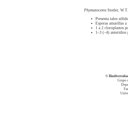
Phymatoceros
Stotler, W.T
Presenta talos sólid
Esporas amarillas 
1 a 2 cloroplastos p
1–3 (–4) anteridios
© Biodiversida
Grupo 
Depa
Fac
Unive