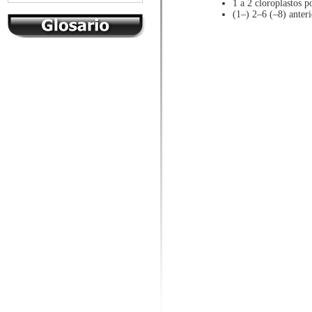
1 a 2 cloroplastos p
(1–) 2–6 (–8) anter