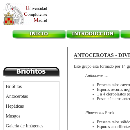
ANTOCEROTAS - DIV
Este grupo está formado por 14 gé
Anthoceros
L.
Presenta talos caver
Briófitos
Esporas oscuras neg
1 a 4 cloroplastos p
Antocerotas
Posee números anter
Hepáticas
Phaeoceros
Prosk.
Musgos
Presenta talos sólid
Galería de Imágenes
Esporas amarillent